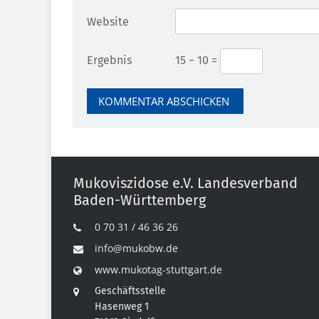
Website
Ergebnis
15 − 10 =
Mukoviszidose e.V. Landesverband
Baden-Württemberg
0 70 31 / 46 36 26
info@mukobw.de
www.mukotag-stuttgart.de
Geschäftsstelle
Hasenweg 1